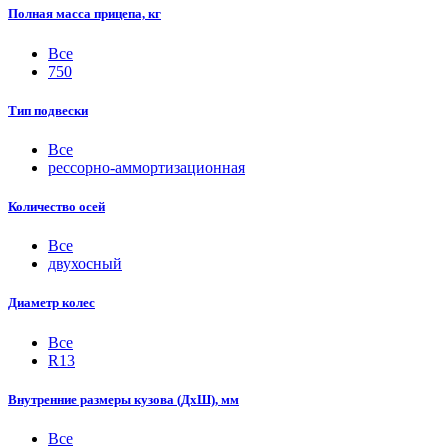
Полная масса прицепа, кг
Все
750
Тип подвески
Все
рессорно-аммортизационная
Количество осей
Все
двухосный
Диаметр колес
Все
R13
Внутренние размеры кузова (ДхШ), мм
Все