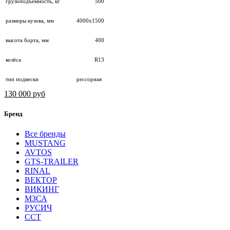
грузоподъемность, кг
500
размеры кузова, мм
4000х1500
высота борта, мм
400
колёса
R13
тип подвески
рессорная
130 000 руб
Бренд
Все бренды
MUSTANG
AVTOS
GTS-TRAILER
RINAL
ВЕКТОР
ВИКИНГ
МЗСА
РУСИЧ
ССТ