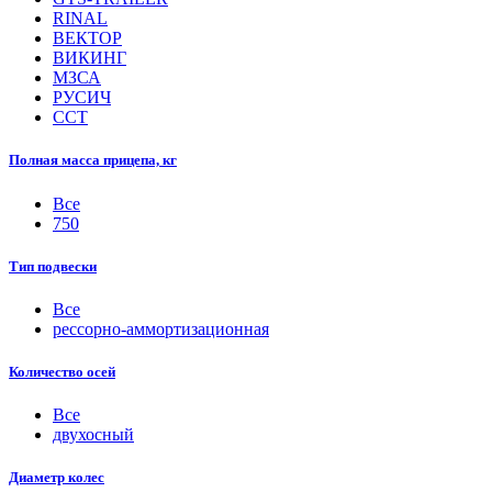
RINAL
ВЕКТОР
ВИКИНГ
МЗСА
РУСИЧ
ССТ
Полная масса прицепа, кг
Все
750
Тип подвески
Все
рессорно-аммортизационная
Количество осей
Все
двухосный
Диаметр колес