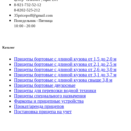
8-921-732-52-12
8-8202-525-212
35pricepoff@gmail.com
Понедельник - Пятница
10:00 - 20.00
Каталог
Прицепы бортовые с длиной кузова от 1,5 до 2,0 м
Прицепы бортовые с длиной кузова от 2,1 до 2,5 м
Прицепы бортовые с длиной кузова от 2,6 до 3,0 м
Прицепы бортовые с длиной кузова от 3,1 до 3,7 м
Прицепы бортовые с длиной кузова свыше 3,8 м
Прицепы бортовые двухосные
Прицепы для перевозки водной техники
Прицепы специального назначения
Фаркопы и прицепные устройства
Прокат/аренда прицепов
Постановка прицепа на учет