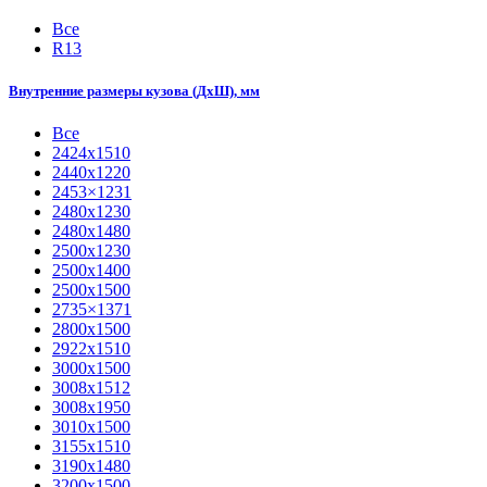
Все
R13
Внутренние размеры кузова (ДхШ), мм
Все
2424х1510
2440х1220
2453×1231
2480х1230
2480х1480
2500х1230
2500х1400
2500х1500
2735×1371
2800х1500
2922х1510
3000х1500
3008х1512
3008х1950
3010х1500
3155х1510
3190х1480
3200х1500