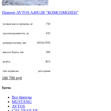
Прицеп AVTOS A40U2B "КОМСОМОЛЕЦ"
полная масса прицепа, кг
750
грузоподъемность, кг
433
размеры кузова, мм
4024х1950
высота борта, мм
300
колёса
R13
тип подвески
рессорная
186 700 руб
Бренд
Все бренды
MUSTANG
AVTOS
GTS-TRAILER