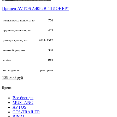
Прицеп AVTOS A40Р2B "ПИОНЕР"
полная масса прицепа, кг
750
грузоподъемность, кг
433
размеры кузова, мм
4024х1512
высота борта, мм
300
колёса
R13
тип подвески
рессорная
139 800 руб
Бренд
Все бренды
MUSTANG
AVTOS
GTS-TRAILER
RINAL