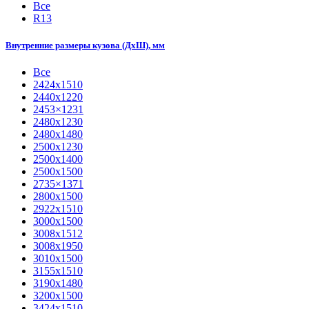
Все
R13
Внутренние размеры кузова (ДхШ), мм
Все
2424х1510
2440х1220
2453×1231
2480х1230
2480х1480
2500х1230
2500х1400
2500х1500
2735×1371
2800х1500
2922х1510
3000х1500
3008х1512
3008х1950
3010х1500
3155х1510
3190х1480
3200х1500
3424х1510