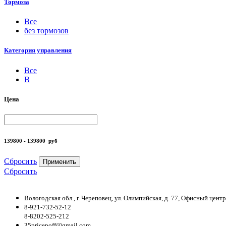
Тормоза
Все
без тормозов
Категория управления
Все
B
Цена
139800 - 139800
руб
Сбросить
Применить
Сбросить
Вологодская обл., г. Череповец, ул. Олимпийская, д. 77, Офисный цен
8-921-732-52-12
8-8202-525-212
35pricepoff@gmail.com