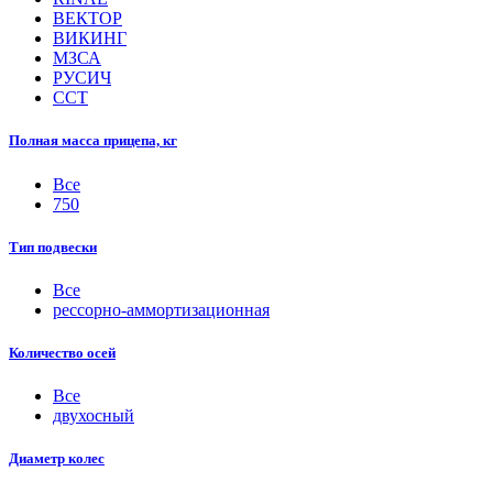
ВЕКТОР
ВИКИНГ
МЗСА
РУСИЧ
ССТ
Полная масса прицепа, кг
Все
750
Тип подвески
Все
рессорно-аммортизационная
Количество осей
Все
двухосный
Диаметр колес