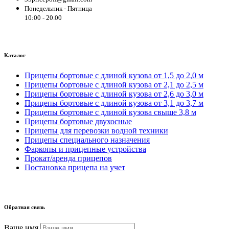
Понедельник - Пятница
10:00 - 20.00
Каталог
Прицепы бортовые с длиной кузова от 1,5 до 2,0 м
Прицепы бортовые с длиной кузова от 2,1 до 2,5 м
Прицепы бортовые с длиной кузова от 2,6 до 3,0 м
Прицепы бортовые с длиной кузова от 3,1 до 3,7 м
Прицепы бортовые с длиной кузова свыше 3,8 м
Прицепы бортовые двухосные
Прицепы для перевозки водной техники
Прицепы специального назначения
Фаркопы и прицепные устройства
Прокат/аренда прицепов
Постановка прицепа на учет
Обратная связь
Ваше имя