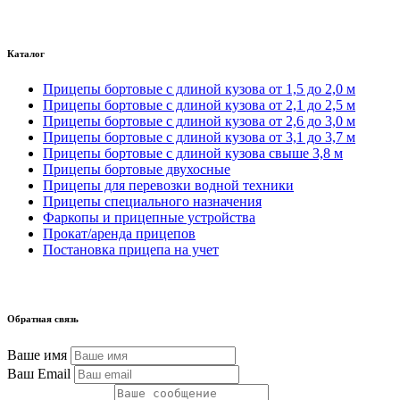
Каталог
Прицепы бортовые с длиной кузова от 1,5 до 2,0 м
Прицепы бортовые с длиной кузова от 2,1 до 2,5 м
Прицепы бортовые с длиной кузова от 2,6 до 3,0 м
Прицепы бортовые с длиной кузова от 3,1 до 3,7 м
Прицепы бортовые с длиной кузова свыше 3,8 м
Прицепы бортовые двухосные
Прицепы для перевозки водной техники
Прицепы специального назначения
Фаркопы и прицепные устройства
Прокат/аренда прицепов
Постановка прицепа на учет
Обратная связь
Ваше имя
Ваш Email