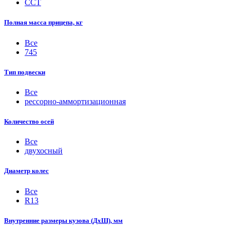
ССТ
Полная масса прицепа, кг
Все
745
Тип подвески
Все
рессорно-аммортизационная
Количество осей
Все
двухосный
Диаметр колес
Все
R13
Внутренние размеры кузова (ДхШ), мм