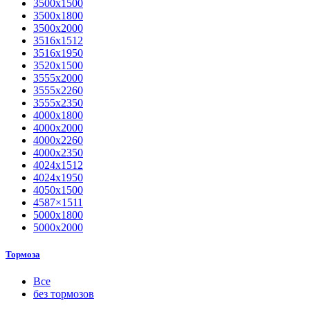
3500х1500
3500х1800
3500х2000
3516х1512
3516х1950
3520х1500
3555х2000
3555х2260
3555х2350
4000х1800
4000х2000
4000х2260
4000х2350
4024х1512
4024х1950
4050х1500
4587×1511
5000х1800
5000х2000
Тормоза
Все
без тормозов