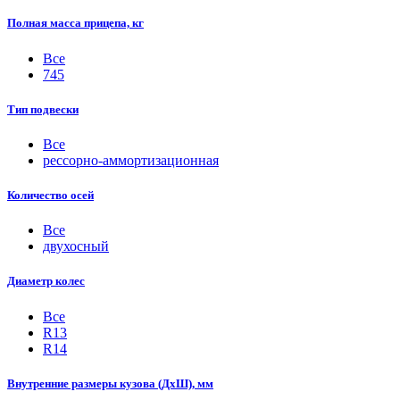
Полная масса прицепа, кг
Все
745
Тип подвески
Все
рессорно-аммортизационная
Количество осей
Все
двухосный
Диаметр колес
Все
R13
R14
Внутренние размеры кузова (ДхШ), мм