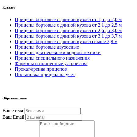
Каталог
Прицепы бортовые с длиной кузова от 1,5 до 2,0 м
Прицепы бортовые с длиной кузова от 2,1 до 2,5 м
Прицепы бортовые с длиной кузова от 2,6 до 3,0 м
Прицепы бортовые с длиной кузова от 3,1 до 3,7 м
Прицепы бортовые с длиной кузова свыше 3,8 м
Прицепы бортовые двухосные
Прицепы для перевозки водной техники
Прицепы специального назначения
Фаркопы и прицепные устройства
Прокат/аренда прицепов
Постановка прицепа на учет
Обратная связь
Ваше имя
Ваш Email