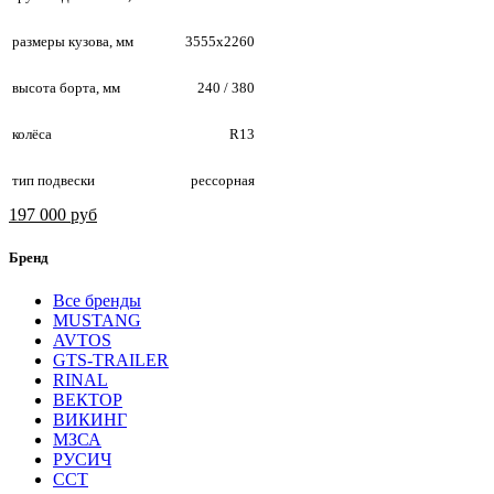
размеры кузова, мм
3555х2260
высота борта, мм
240 / 380
колёса
R13
тип подвески
рессорная
197 000 руб
Бренд
Все бренды
MUSTANG
AVTOS
GTS-TRAILER
RINAL
ВЕКТОР
ВИКИНГ
МЗСА
РУСИЧ
ССТ