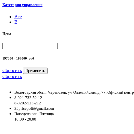
Категория управления
Все
B
Цена
197000 - 197000
руб
Сбросить
Применить
Сбросить
Вологодская обл., г. Череповец, ул. Олимпийская, д. 77, Офисный цен
8-921-732-52-12
8-8202-525-212
35pricepoff@gmail.com
Понедельник - Пятница
10:00 - 20.00