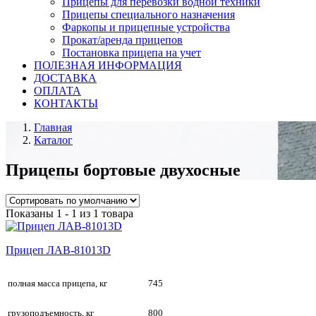
Прицепы для перевозки водной техники
Прицепы специального назначения
Фаркопы и прицепные устройства
Прокат/аренда прицепов
Постановка прицепа на учет
ПОЛЕЗНАЯ ИНФОРМАЦИЯ
ДОСТАВКА
ОПЛАТА
КОНТАКТЫ
Главная
Каталог
Прицепы бортовые двухосные
Показаны 1 - 1 из 1 товара
Прицеп ЛАВ-81013D
полная масса прицепа, кг
745
грузоподъемность, кг
800