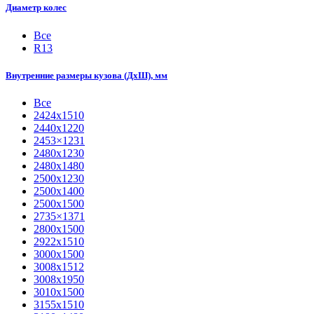
Диаметр колес
Все
R13
Внутренние размеры кузова (ДхШ), мм
Все
2424х1510
2440х1220
2453×1231
2480х1230
2480х1480
2500х1230
2500х1400
2500х1500
2735×1371
2800х1500
2922х1510
3000х1500
3008х1512
3008х1950
3010х1500
3155х1510