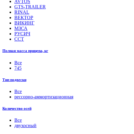
AVTOS
GTS-TRAILER
RINAL
ВЕКТОР
ВИКИНГ
МЗСА
РУСИЧ
ССТ
Полная масса прицепа, кг
Все
745
Тип подвески
Все
рессорно-аммортизационная
Количество осей
Все
двухосный