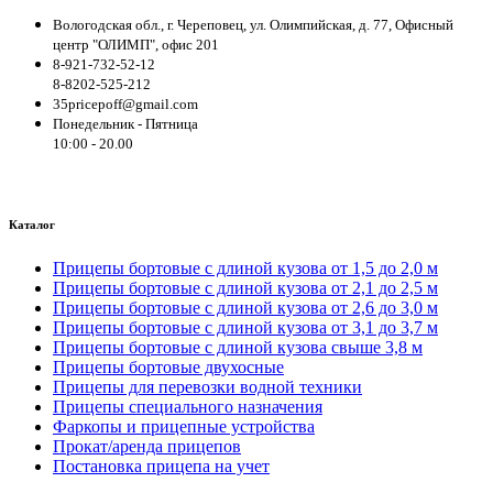
Вологодская обл., г. Череповец, ул. Олимпийская, д. 77, Офисный
центр "ОЛИМП", офис 201
8-921-732-52-12
8-8202-525-212
35pricepoff@gmail.com
Понедельник - Пятница
10:00 - 20.00
Каталог
Прицепы бортовые с длиной кузова от 1,5 до 2,0 м
Прицепы бортовые с длиной кузова от 2,1 до 2,5 м
Прицепы бортовые с длиной кузова от 2,6 до 3,0 м
Прицепы бортовые с длиной кузова от 3,1 до 3,7 м
Прицепы бортовые с длиной кузова свыше 3,8 м
Прицепы бортовые двухосные
Прицепы для перевозки водной техники
Прицепы специального назначения
Фаркопы и прицепные устройства
Прокат/аренда прицепов
Постановка прицепа на учет