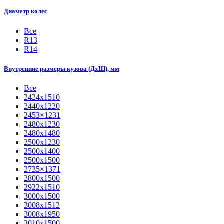
Диаметр колес
Все
R13
R14
Внутренние размеры кузова (ДхШ), мм
Все
2424х1510
2440х1220
2453×1231
2480х1230
2480х1480
2500х1230
2500х1400
2500х1500
2735×1371
2800х1500
2922х1510
3000х1500
3008х1512
3008х1950
3010х1500