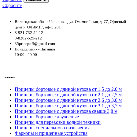
Сбросить
Вологодская обл., г. Череповец, ул. Олимпийская, д. 77, Офисный
центр "ОЛИМП", офис 201
8-921-732-52-12
8-8202-525-212
35pricepoff@gmail.com
Понедельник - Пятница
10:00 - 20.00
Каталог
Прицепы бортовые с длиной кузова от 1,5 до 2,0 м
Прицепы бортовые с длиной кузова от 2,1 до 2,5 м
Прицепы бортовые с длиной кузова от 2,6 до 3,0 м
Прицепы бортовые с длиной кузова от 3,1 до 3,7 м
Прицепы бортовые с длиной кузова свыше 3,8 м
Прицепы бортовые двухосные
Прицепы для перевозки водной техники
Прицепы специального назначения
Фаркопы и прицепные устройства