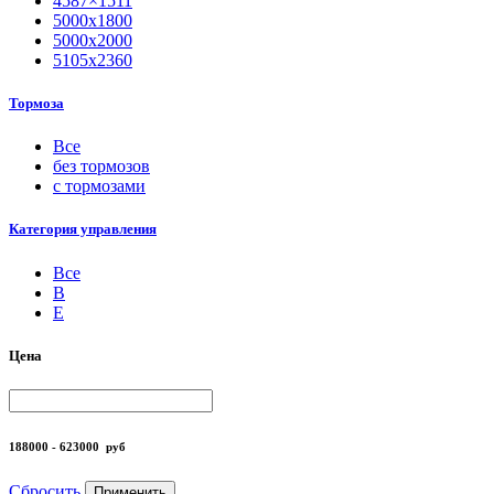
4587×1511
5000х1800
5000х2000
5105х2360
Тормоза
Все
без тормозов
с тормозами
Категория управления
Все
B
Е
Цена
188000 - 623000
руб
Сбросить
Применить