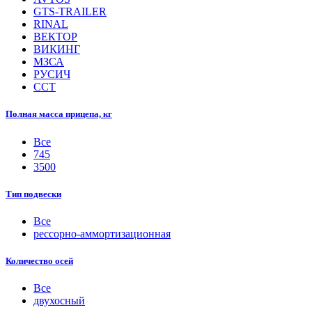
GTS-TRAILER
RINAL
ВЕКТОР
ВИКИНГ
МЗСА
РУСИЧ
ССТ
Полная масса прицепа, кг
Все
745
3500
Тип подвески
Все
рессорно-аммортизационная
Количество осей
Все
двухосный