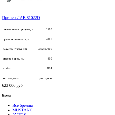
Прицеп ЛАВ 81022D
полная масса прицепа, кг
3500
грузоподъемность, кг
2800
размеры кузова, мм
3555х2000
высота борта, мм
400
колёса
R14
тип подвески
рессорная
623 000 руб
Бренд
Все бренды
MUSTANG
AVTOS