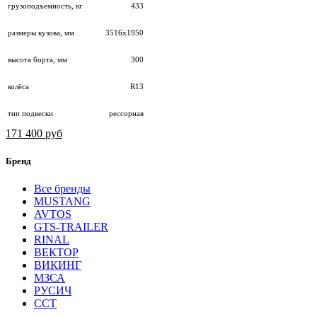
грузоподъемность, кг
433
размеры кузова, мм
3516х1950
высота борта, мм
300
колёса
R13
тип подвески
рессорная
171 400 руб
Бренд
Все бренды
MUSTANG
AVTOS
GTS-TRAILER
RINAL
ВЕКТОР
ВИКИНГ
МЗСА
РУСИЧ
ССТ