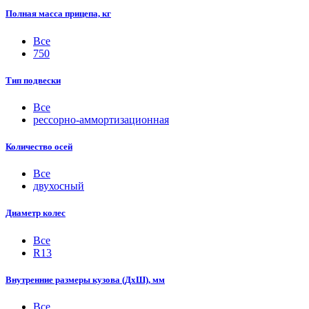
Полная масса прицепа, кг
Все
750
Тип подвески
Все
рессорно-аммортизационная
Количество осей
Все
двухосный
Диаметр колес
Все
R13
Внутренние размеры кузова (ДхШ), мм
Все