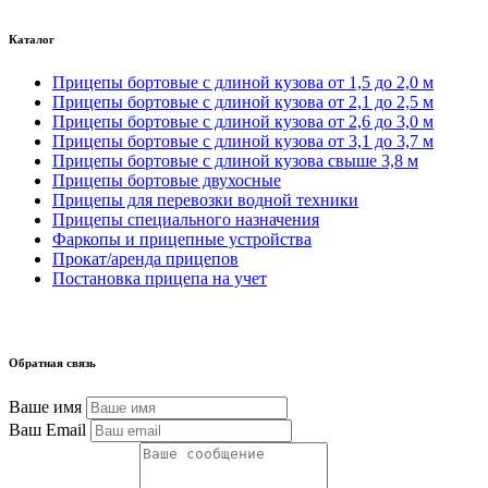
Каталог
Прицепы бортовые с длиной кузова от 1,5 до 2,0 м
Прицепы бортовые с длиной кузова от 2,1 до 2,5 м
Прицепы бортовые с длиной кузова от 2,6 до 3,0 м
Прицепы бортовые с длиной кузова от 3,1 до 3,7 м
Прицепы бортовые с длиной кузова свыше 3,8 м
Прицепы бортовые двухосные
Прицепы для перевозки водной техники
Прицепы специального назначения
Фаркопы и прицепные устройства
Прокат/аренда прицепов
Постановка прицепа на учет
Обратная связь
Ваше имя
Ваш Email