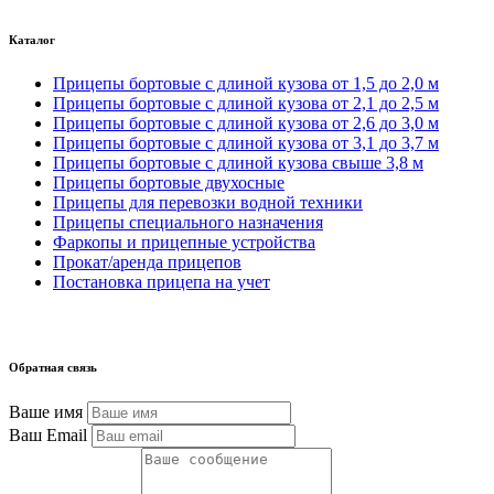
Каталог
Прицепы бортовые с длиной кузова от 1,5 до 2,0 м
Прицепы бортовые с длиной кузова от 2,1 до 2,5 м
Прицепы бортовые с длиной кузова от 2,6 до 3,0 м
Прицепы бортовые с длиной кузова от 3,1 до 3,7 м
Прицепы бортовые с длиной кузова свыше 3,8 м
Прицепы бортовые двухосные
Прицепы для перевозки водной техники
Прицепы специального назначения
Фаркопы и прицепные устройства
Прокат/аренда прицепов
Постановка прицепа на учет
Обратная связь
Ваше имя
Ваш Email