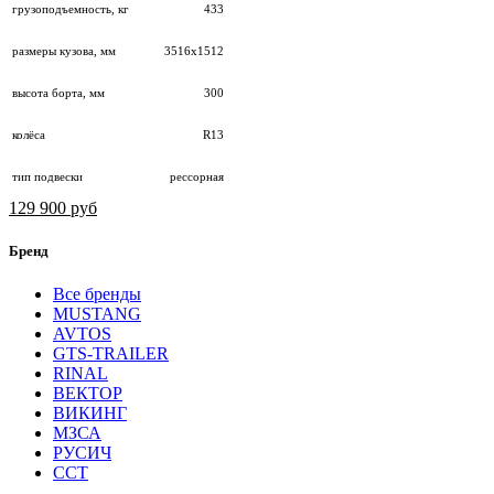
грузоподъемность, кг
433
размеры кузова, мм
3516х1512
высота борта, мм
300
колёса
R13
тип подвески
рессорная
129 900 руб
Бренд
Все бренды
MUSTANG
AVTOS
GTS-TRAILER
RINAL
ВЕКТОР
ВИКИНГ
МЗСА
РУСИЧ
ССТ