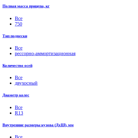
Полная масса прицепа, кг
Все
750
Тип подвески
Все
рессорно-аммортизационная
Количество осей
Все
двухосный
Диаметр колес
Все
R13
Внутренние размеры кузова (ДхШ), мм
Все