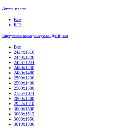
Диаметр колес
Все
R13
Внутренние размеры кузова (ДхШ), мм
Все
2424х1510
2440х1220
2453×1231
2480х1230
2480х1480
2500х1230
2500х1400
2500х1500
2735×1371
2800х1500
2922х1510
3000х1500
3008х1512
3008х1950
3010х1500