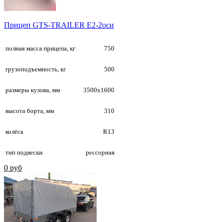
Прицеп GTS-TRAILER E2-2оси
полная масса прицепа, кг
750
грузоподъемность, кг
500
размеры кузова, мм
3500х1600
высота борта, мм
310
колёса
R13
тип подвески
рессорная
0 руб