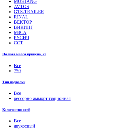
MUSTANG
AVTOS
GTS-TRAILER
RINAL
ВЕКТОР
ВИКИНГ
МЗСА
РУСИЧ
ССТ
Полная масса прицепа, кг
Все
750
Тип подвески
Все
рессорно-аммортизационная
Количество осей
Все
двухосный