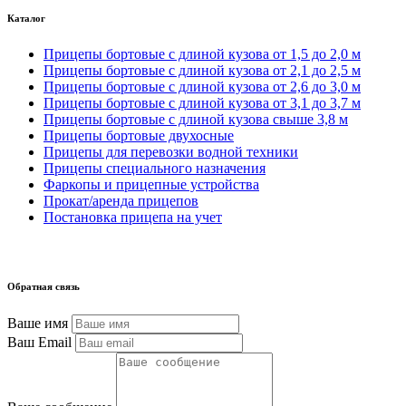
Каталог
Прицепы бортовые с длиной кузова от 1,5 до 2,0 м
Прицепы бортовые с длиной кузова от 2,1 до 2,5 м
Прицепы бортовые с длиной кузова от 2,6 до 3,0 м
Прицепы бортовые с длиной кузова от 3,1 до 3,7 м
Прицепы бортовые с длиной кузова свыше 3,8 м
Прицепы бортовые двухосные
Прицепы для перевозки водной техники
Прицепы специального назначения
Фаркопы и прицепные устройства
Прокат/аренда прицепов
Постановка прицепа на учет
Обратная связь
Ваше имя
Ваш Email