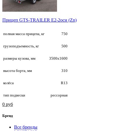
Прицеп GTS-TRAILER E2-2оси (Zn)
полная масса прицепа, кг
750
грузоподъемность, кг
500
размеры кузова, мм
3500х1600
высота борта, мм
310
колёса
R13
тип подвески
рессорная
0 руб
Бренд
Все бренды