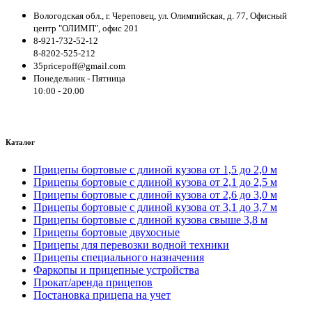
Вологодская обл., г. Череповец, ул. Олимпийская, д. 77, Офисный
центр "ОЛИМП", офис 201
8-921-732-52-12
8-8202-525-212
35pricepoff@gmail.com
Понедельник - Пятница
10:00 - 20.00
Каталог
Прицепы бортовые с длиной кузова от 1,5 до 2,0 м
Прицепы бортовые с длиной кузова от 2,1 до 2,5 м
Прицепы бортовые с длиной кузова от 2,6 до 3,0 м
Прицепы бортовые с длиной кузова от 3,1 до 3,7 м
Прицепы бортовые с длиной кузова свыше 3,8 м
Прицепы бортовые двухосные
Прицепы для перевозки водной техники
Прицепы специального назначения
Фаркопы и прицепные устройства
Прокат/аренда прицепов
Постановка прицепа на учет