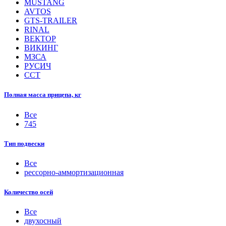
MUSTANG
AVTOS
GTS-TRAILER
RINAL
ВЕКТОР
ВИКИНГ
МЗСА
РУСИЧ
ССТ
Полная масса прицепа, кг
Все
745
Тип подвески
Все
рессорно-аммортизационная
Количество осей
Все
двухосный