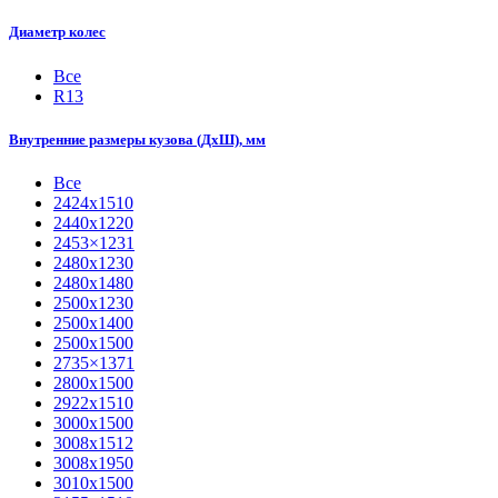
Диаметр колес
Все
R13
Внутренние размеры кузова (ДхШ), мм
Все
2424х1510
2440х1220
2453×1231
2480х1230
2480х1480
2500х1230
2500х1400
2500х1500
2735×1371
2800х1500
2922х1510
3000х1500
3008х1512
3008х1950
3010х1500