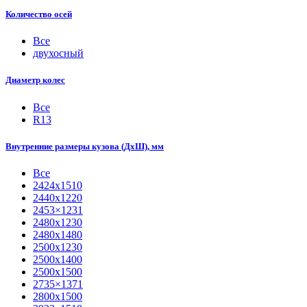
Количество осей
Все
двухосный
Диаметр колес
Все
R13
Внутренние размеры кузова (ДхШ), мм
Все
2424х1510
2440х1220
2453×1231
2480х1230
2480х1480
2500х1230
2500х1400
2500х1500
2735×1371
2800х1500