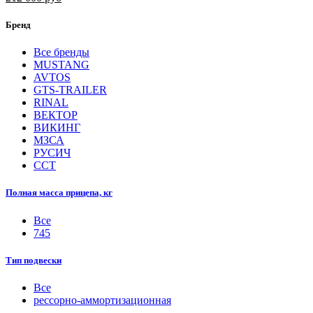
Бренд
Все бренды
MUSTANG
AVTOS
GTS-TRAILER
RINAL
ВЕКТОР
ВИКИНГ
МЗСА
РУСИЧ
ССТ
Полная масса прицепа, кг
Все
745
Тип подвески
Все
рессорно-аммортизационная