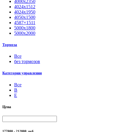
4000х2350
4024х1512
4024х1950
4050х1500
4587×1511
5000х1800
5000х2000
Тормоза
Все
без тормозов
Категория управления
Все
B
Е
Цена
177000 - 212000
руб