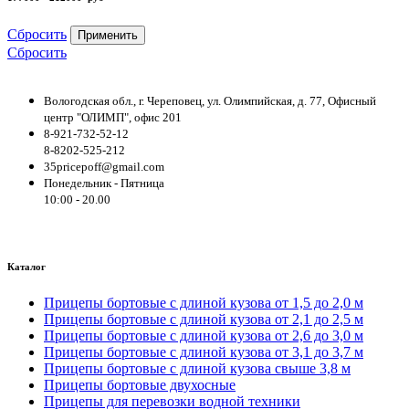
Сбросить
Применить
Сбросить
Вологодская обл., г. Череповец, ул. Олимпийская, д. 77, Офисный
центр "ОЛИМП", офис 201
8-921-732-52-12
8-8202-525-212
35pricepoff@gmail.com
Понедельник - Пятница
10:00 - 20.00
Каталог
Прицепы бортовые с длиной кузова от 1,5 до 2,0 м
Прицепы бортовые с длиной кузова от 2,1 до 2,5 м
Прицепы бортовые с длиной кузова от 2,6 до 3,0 м
Прицепы бортовые с длиной кузова от 3,1 до 3,7 м
Прицепы бортовые с длиной кузова свыше 3,8 м
Прицепы бортовые двухосные
Прицепы для перевозки водной техники