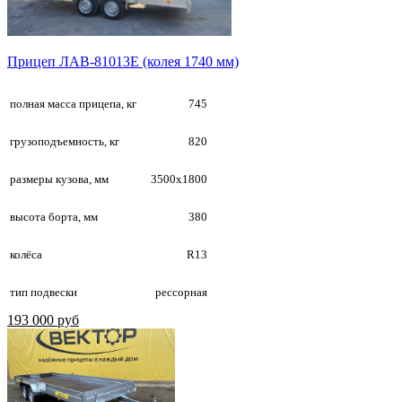
Прицеп ЛАВ-81013E (колея 1740 мм)
полная масса прицепа, кг
745
грузоподъемность, кг
820
размеры кузова, мм
3500х1800
высота борта, мм
380
колёса
R13
тип подвески
рессорная
193 000 руб