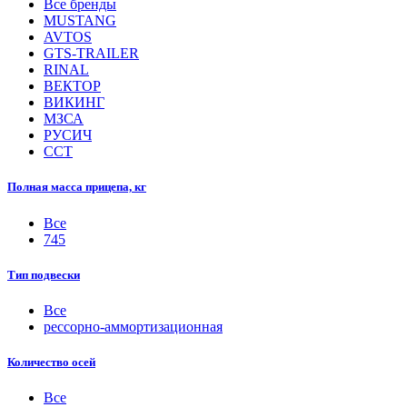
Все бренды
MUSTANG
AVTOS
GTS-TRAILER
RINAL
ВЕКТОР
ВИКИНГ
МЗСА
РУСИЧ
ССТ
Полная масса прицепа, кг
Все
745
Тип подвески
Все
рессорно-аммортизационная
Количество осей
Все