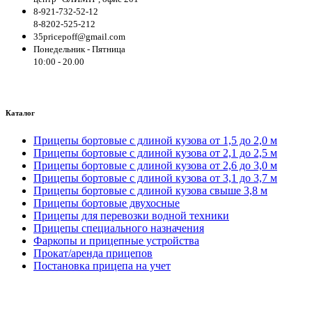
8-921-732-52-12
8-8202-525-212
35pricepoff@gmail.com
Понедельник - Пятница
10:00 - 20.00
Каталог
Прицепы бортовые с длиной кузова от 1,5 до 2,0 м
Прицепы бортовые с длиной кузова от 2,1 до 2,5 м
Прицепы бортовые с длиной кузова от 2,6 до 3,0 м
Прицепы бортовые с длиной кузова от 3,1 до 3,7 м
Прицепы бортовые с длиной кузова свыше 3,8 м
Прицепы бортовые двухосные
Прицепы для перевозки водной техники
Прицепы специального назначения
Фаркопы и прицепные устройства
Прокат/аренда прицепов
Постановка прицепа на учет