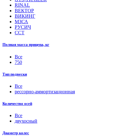
RINAL
ВЕКТОР
ВИКИНГ
МЗСА
РУСИЧ
ССТ
Полная масса прицепа, кг
Все
750
Тип подвески
Все
рессорно-аммортизационная
Количество осей
Все
двухосный
Диаметр колес