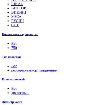
RINAL
ВЕКТОР
ВИКИНГ
МЗСА
РУСИЧ
ССТ
Полная масса прицепа, кг
Все
750
Тип подвески
Все
рессорно-аммортизационная
Количество осей
Все
двухосный
Диаметр колес