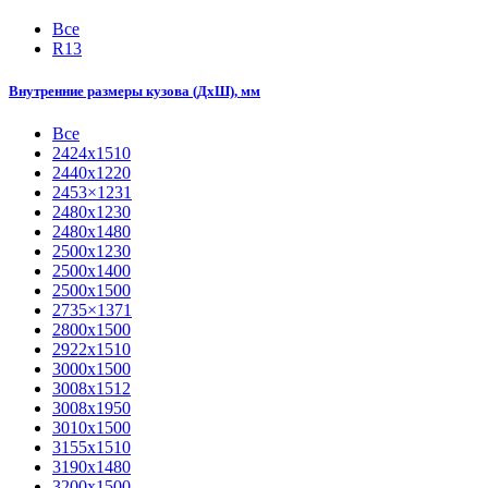
Все
R13
Внутренние размеры кузова (ДхШ), мм
Все
2424х1510
2440х1220
2453×1231
2480х1230
2480х1480
2500х1230
2500х1400
2500х1500
2735×1371
2800х1500
2922х1510
3000х1500
3008х1512
3008х1950
3010х1500
3155х1510
3190х1480
3200х1500