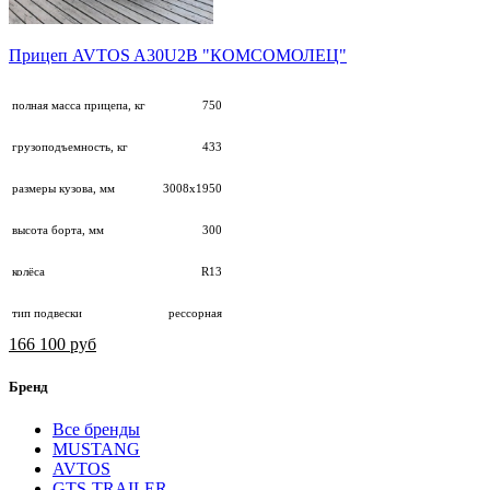
Прицеп AVTOS A30U2B "КОМСОМОЛЕЦ"
полная масса прицепа, кг
750
грузоподъемность, кг
433
размеры кузова, мм
3008х1950
высота борта, мм
300
колёса
R13
тип подвески
рессорная
166 100 руб
Бренд
Все бренды
MUSTANG
AVTOS
GTS-TRAILER