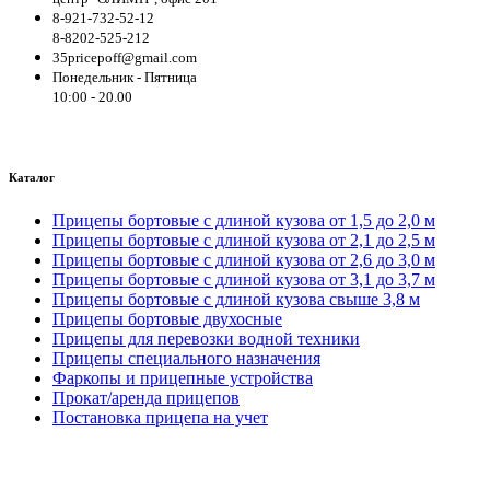
8-921-732-52-12
8-8202-525-212
35pricepoff@gmail.com
Понедельник - Пятница
10:00 - 20.00
Каталог
Прицепы бортовые с длиной кузова от 1,5 до 2,0 м
Прицепы бортовые с длиной кузова от 2,1 до 2,5 м
Прицепы бортовые с длиной кузова от 2,6 до 3,0 м
Прицепы бортовые с длиной кузова от 3,1 до 3,7 м
Прицепы бортовые с длиной кузова свыше 3,8 м
Прицепы бортовые двухосные
Прицепы для перевозки водной техники
Прицепы специального назначения
Фаркопы и прицепные устройства
Прокат/аренда прицепов
Постановка прицепа на учет