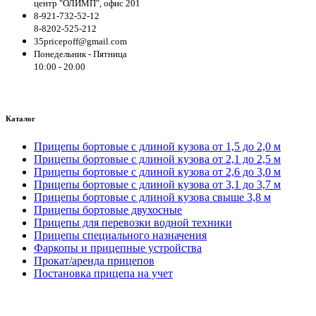
центр "ОЛИМП", офис 201
8-921-732-52-12
8-8202-525-212
35pricepoff@gmail.com
Понедельник - Пятница
10:00 - 20.00
Каталог
Прицепы бортовые с длиной кузова от 1,5 до 2,0 м
Прицепы бортовые с длиной кузова от 2,1 до 2,5 м
Прицепы бортовые с длиной кузова от 2,6 до 3,0 м
Прицепы бортовые с длиной кузова от 3,1 до 3,7 м
Прицепы бортовые с длиной кузова свыше 3,8 м
Прицепы бортовые двухосные
Прицепы для перевозки водной техники
Прицепы специального назначения
Фаркопы и прицепные устройства
Прокат/аренда прицепов
Постановка прицепа на учет