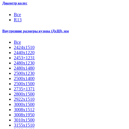
Диаметр колес
Все
R13
Внутренние размеры кузова (ДхШ), мм
Все
2424х1510
2440х1220
2453×1231
2480х1230
2480х1480
2500х1230
2500х1400
2500х1500
2735×1371
2800х1500
2922х1510
3000х1500
3008х1512
3008х1950
3010х1500
3155х1510