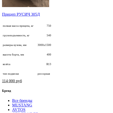
Прицеп РУСИЧ 305Д
полная масса прицепа, кг
750
грузоподъемность, кг
540
размеры кузова, мм
3000х1500
высота борта, мм
400
колёса
R13
тип подвески
рессорная
114 000 руб
Бренд
Все бренды
MUSTANG
AVTOS