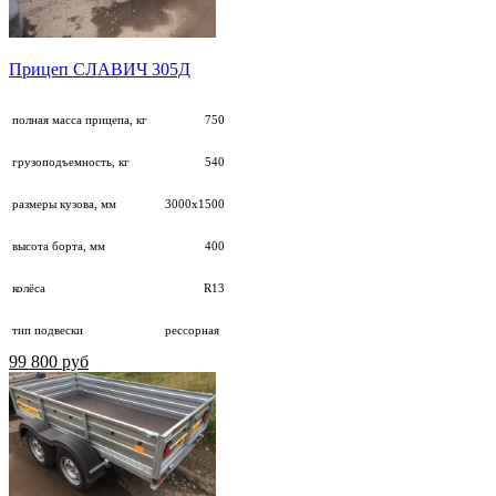
Прицеп СЛАВИЧ 305Д
полная масса прицепа, кг
750
грузоподъемность, кг
540
размеры кузова, мм
3000х1500
высота борта, мм
400
колёса
R13
тип подвески
рессорная
99 800 руб