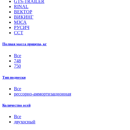
GTS-TRAILER
RINAL
ВЕКТОР
ВИКИНГ
МЗСА
РУСИЧ
ССТ
Полная масса прицепа, кг
Все
748
750
Тип подвески
Все
рессорно-аммортизационная
Количество осей
Все
двухосный