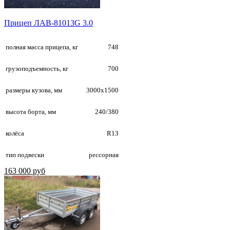
Прицеп ЛАВ-81013G 3.0
полная масса прицепа, кг
748
грузоподъемность, кг
700
размеры кузова, мм
3000х1500
высота борта, мм
240/380
колёса
R13
тип подвески
рессорная
163 000 руб