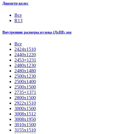
Диаметр колес
Все
R13
Внутренние размеры кузова (ДхШ), мм
Все
2424х1510
2440х1220
2453×1231
2480х1230
2480х1480
2500х1230
2500х1400
2500х1500
2735×1371
2800х1500
2922х1510
3000х1500
3008х1512
3008х1950
3010х1500
3155х1510