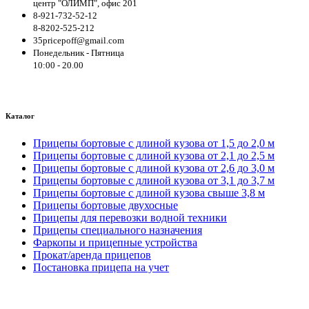
центр "ОЛИМП", офис 201
8-921-732-52-12
8-8202-525-212
35pricepoff@gmail.com
Понедельник - Пятница
10:00 - 20.00
Каталог
Прицепы бортовые с длиной кузова от 1,5 до 2,0 м
Прицепы бортовые с длиной кузова от 2,1 до 2,5 м
Прицепы бортовые с длиной кузова от 2,6 до 3,0 м
Прицепы бортовые с длиной кузова от 3,1 до 3,7 м
Прицепы бортовые с длиной кузова свыше 3,8 м
Прицепы бортовые двухосные
Прицепы для перевозки водной техники
Прицепы специального назначения
Фаркопы и прицепные устройства
Прокат/аренда прицепов
Постановка прицепа на учет