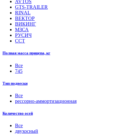
AVTOS
GTS-TRAILER
RINAL
ВЕКТОР
ВИКИНГ
МЗСА
РУСИЧ
ССТ
Полная масса прицепа, кг
Все
745
Тип подвески
Все
рессорно-аммортизационная
Количество осей
Все
двухосный