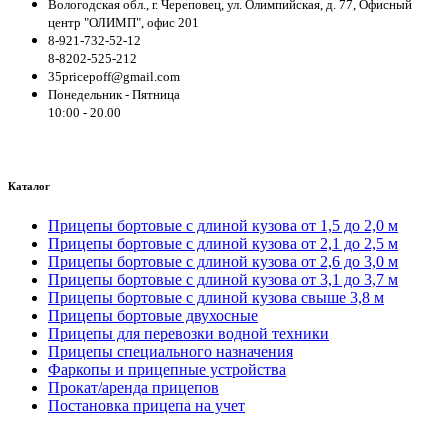
Вологодская обл., г. Череповец, ул. Олимпийская, д. 77, Офисный
центр "ОЛИМП", офис 201
8-921-732-52-12
8-8202-525-212
35pricepoff@gmail.com
Понедельник - Пятница
10:00 - 20.00
Каталог
Прицепы бортовые с длиной кузова от 1,5 до 2,0 м
Прицепы бортовые с длиной кузова от 2,1 до 2,5 м
Прицепы бортовые с длиной кузова от 2,6 до 3,0 м
Прицепы бортовые с длиной кузова от 3,1 до 3,7 м
Прицепы бортовые с длиной кузова свыше 3,8 м
Прицепы бортовые двухосные
Прицепы для перевозки водной техники
Прицепы специального назначения
Фаркопы и прицепные устройства
Прокат/аренда прицепов
Постановка прицепа на учет