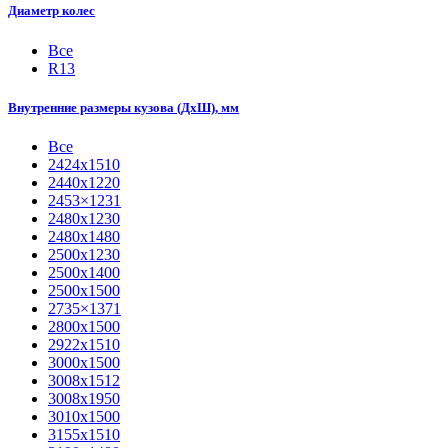
Диаметр колес
Все
R13
Внутренние размеры кузова (ДхШ), мм
Все
2424х1510
2440х1220
2453×1231
2480х1230
2480х1480
2500х1230
2500х1400
2500х1500
2735×1371
2800х1500
2922х1510
3000х1500
3008х1512
3008х1950
3010х1500
3155х1510