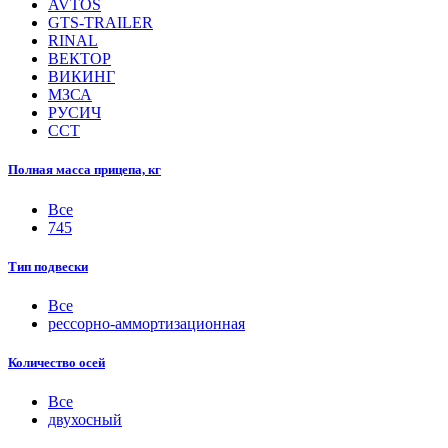
AVTOS
GTS-TRAILER
RINAL
ВЕКТОР
ВИКИНГ
МЗСА
РУСИЧ
ССТ
Полная масса прицепа, кг
Все
745
Тип подвески
Все
рессорно-аммортизационная
Количество осей
Все
двухосный