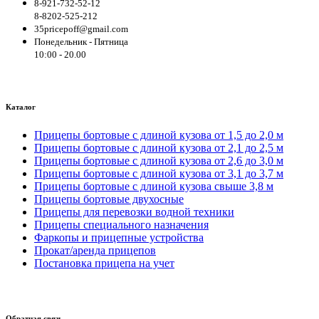
8-921-732-52-12
8-8202-525-212
35pricepoff@gmail.com
Понедельник - Пятница
10:00 - 20.00
Каталог
Прицепы бортовые с длиной кузова от 1,5 до 2,0 м
Прицепы бортовые с длиной кузова от 2,1 до 2,5 м
Прицепы бортовые с длиной кузова от 2,6 до 3,0 м
Прицепы бортовые с длиной кузова от 3,1 до 3,7 м
Прицепы бортовые с длиной кузова свыше 3,8 м
Прицепы бортовые двухосные
Прицепы для перевозки водной техники
Прицепы специального назначения
Фаркопы и прицепные устройства
Прокат/аренда прицепов
Постановка прицепа на учет
Обратная связь