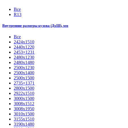
Все
R13
Внутренние размеры кузова (ДхШ), мм
Все
2424х1510
2440х1220
2453×1231
2480х1230
2480х1480
2500х1230
2500х1400
2500х1500
2735×1371
2800х1500
2922х1510
3000х1500
3008х1512
3008х1950
3010х1500
3155х1510
3190х1480