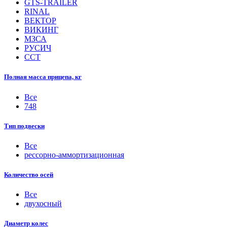
GTS-TRAILER
RINAL
ВЕКТОР
ВИКИНГ
МЗСА
РУСИЧ
ССТ
Полная масса прицепа, кг
Все
748
Тип подвески
Все
рессорно-аммортизационная
Количество осей
Все
двухосный
Диаметр колес