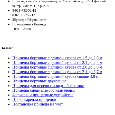
Вологодская обл., г. Череповец, ул. Олимпийская, д. 77, Офисный
центр "ОЛИМП", офис 201
8-921-732-52-12
8-8202-525-212
35pricepoff@gmail.com
Понедельник - Пятница
10:00 - 20.00
Каталог
Прицепы бортовые с длиной кузова от 1,5 до 2,0 м
Прицепы бортовые с длиной кузова от 2,1 до 2,5 м
Прицепы бортовые с длиной кузова от 2,6 до 3,0 м
Прицепы бортовые с длиной кузова от 3,1 до 3,7 м
Прицепы бортовые с длиной кузова свыше 3,8 м
Прицепы бортовые двухосные
Прицепы для перевозки водной техники
Прицепы специального назначения
Фаркопы и прицепные устройства
Прокат/аренда прицепов
Постановка прицепа на учет