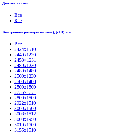
Диаметр колес
Все
R13
Внутренние размеры кузова (ДхШ), мм
Все
2424х1510
2440х1220
2453×1231
2480х1230
2480х1480
2500х1230
2500х1400
2500х1500
2735×1371
2800х1500
2922х1510
3000х1500
3008х1512
3008х1950
3010х1500
3155х1510