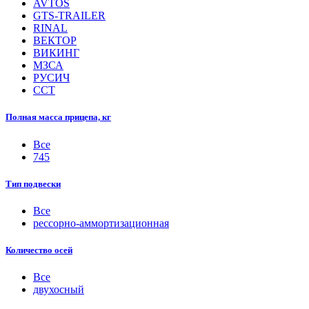
AVTOS
GTS-TRAILER
RINAL
ВЕКТОР
ВИКИНГ
МЗСА
РУСИЧ
ССТ
Полная масса прицепа, кг
Все
745
Тип подвески
Все
рессорно-аммортизационная
Количество осей
Все
двухосный