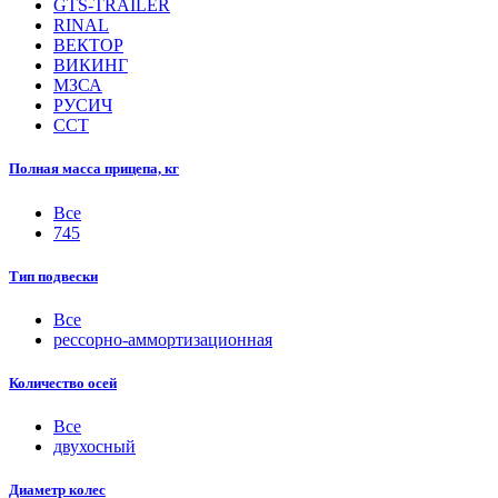
GTS-TRAILER
RINAL
ВЕКТОР
ВИКИНГ
МЗСА
РУСИЧ
ССТ
Полная масса прицепа, кг
Все
745
Тип подвески
Все
рессорно-аммортизационная
Количество осей
Все
двухосный
Диаметр колес