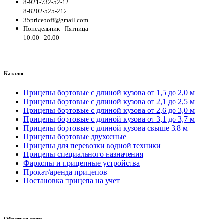
8-921-732-52-12
8-8202-525-212
35pricepoff@gmail.com
Понедельник - Пятница
10:00 - 20.00
Каталог
Прицепы бортовые с длиной кузова от 1,5 до 2,0 м
Прицепы бортовые с длиной кузова от 2,1 до 2,5 м
Прицепы бортовые с длиной кузова от 2,6 до 3,0 м
Прицепы бортовые с длиной кузова от 3,1 до 3,7 м
Прицепы бортовые с длиной кузова свыше 3,8 м
Прицепы бортовые двухосные
Прицепы для перевозки водной техники
Прицепы специального назначения
Фаркопы и прицепные устройства
Прокат/аренда прицепов
Постановка прицепа на учет
Обратная связь