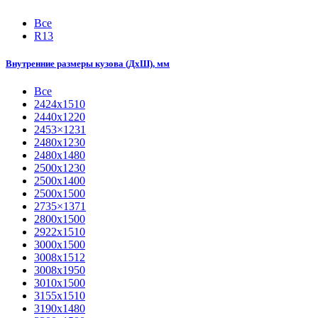
Все
R13
Внутренние размеры кузова (ДхШ), мм
Все
2424х1510
2440х1220
2453×1231
2480х1230
2480х1480
2500х1230
2500х1400
2500х1500
2735×1371
2800х1500
2922х1510
3000х1500
3008х1512
3008х1950
3010х1500
3155х1510
3190х1480