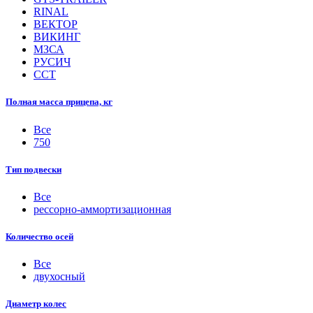
RINAL
ВЕКТОР
ВИКИНГ
МЗСА
РУСИЧ
ССТ
Полная масса прицепа, кг
Все
750
Тип подвески
Все
рессорно-аммортизационная
Количество осей
Все
двухосный
Диаметр колес