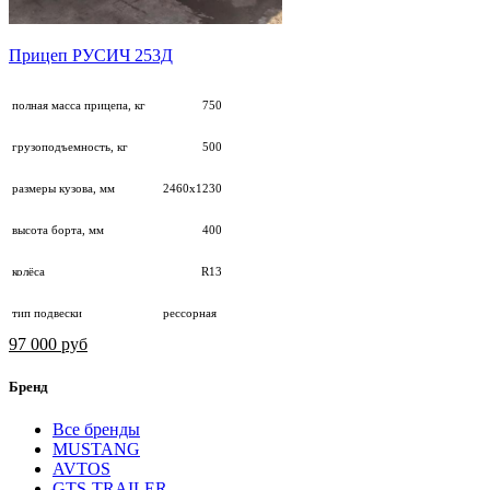
Прицеп РУСИЧ 253Д
полная масса прицепа, кг
750
грузоподъемность, кг
500
размеры кузова, мм
2460х1230
высота борта, мм
400
колёса
R13
тип подвески
рессорная
97 000 руб
Бренд
Все бренды
MUSTANG
AVTOS
GTS-TRAILER