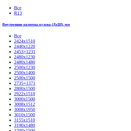
Все
R13
Внутренние размеры кузова (ДхШ), мм
Все
2424х1510
2440х1220
2453×1231
2480х1230
2480х1480
2500х1230
2500х1400
2500х1500
2735×1371
2800х1500
2922х1510
3000х1500
3008х1512
3008х1950
3010х1500
3155х1510
3190х1480
3200х1500