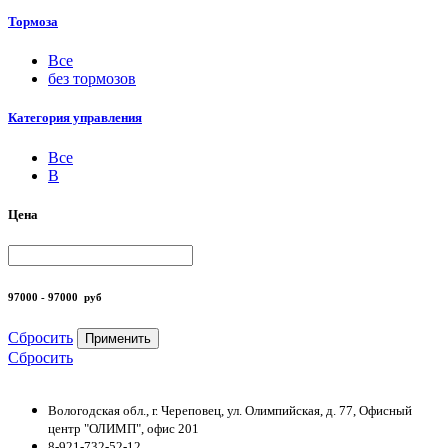
Тормоза
Все
без тормозов
Категория управления
Все
B
Цена
97000 - 97000
руб
Сбросить
Применить
Сбросить
Вологодская обл., г. Череповец, ул. Олимпийская, д. 77, Офисный
центр "ОЛИМП", офис 201
8-921-732-52-12