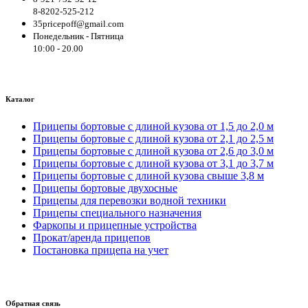
8-8202-525-212
35pricepoff@gmail.com
Понедельник - Пятница
10:00 - 20.00
Каталог
Прицепы бортовые с длиной кузова от 1,5 до 2,0 м
Прицепы бортовые с длиной кузова от 2,1 до 2,5 м
Прицепы бортовые с длиной кузова от 2,6 до 3,0 м
Прицепы бортовые с длиной кузова от 3,1 до 3,7 м
Прицепы бортовые с длиной кузова свыше 3,8 м
Прицепы бортовые двухосные
Прицепы для перевозки водной техники
Прицепы специального назначения
Фаркопы и прицепные устройства
Прокат/аренда прицепов
Постановка прицепа на учет
Обратная связь