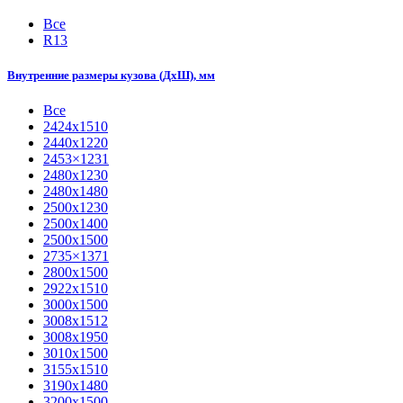
Все
R13
Внутренние размеры кузова (ДхШ), мм
Все
2424х1510
2440х1220
2453×1231
2480х1230
2480х1480
2500х1230
2500х1400
2500х1500
2735×1371
2800х1500
2922х1510
3000х1500
3008х1512
3008х1950
3010х1500
3155х1510
3190х1480
3200х1500