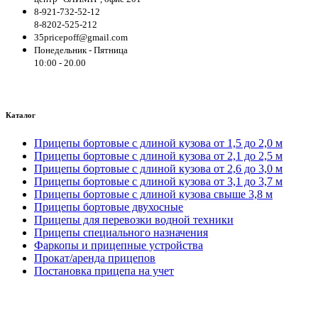
8-921-732-52-12
8-8202-525-212
35pricepoff@gmail.com
Понедельник - Пятница
10:00 - 20.00
Каталог
Прицепы бортовые с длиной кузова от 1,5 до 2,0 м
Прицепы бортовые с длиной кузова от 2,1 до 2,5 м
Прицепы бортовые с длиной кузова от 2,6 до 3,0 м
Прицепы бортовые с длиной кузова от 3,1 до 3,7 м
Прицепы бортовые с длиной кузова свыше 3,8 м
Прицепы бортовые двухосные
Прицепы для перевозки водной техники
Прицепы специального назначения
Фаркопы и прицепные устройства
Прокат/аренда прицепов
Постановка прицепа на учет