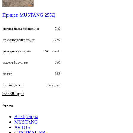
Прицеп MUSTANG 255Д
полная масса прицепа, кг
749
грузоподъемность, кг
1280
размеры кузова, мм
2480х1480
высота борта, мм
390
колёса
R13
тип подвески
рессорная
97 000 руб
Бренд
Все бренды
MUSTANG
AVTOS
GTS-TRAILER