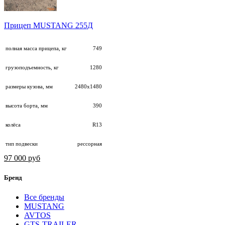
Прицеп MUSTANG 255Д
полная масса прицепа, кг
749
грузоподъемность, кг
1280
размеры кузова, мм
2480х1480
высота борта, мм
390
колёса
R13
тип подвески
рессорная
97 000 руб
Бренд
Все бренды
MUSTANG
AVTOS
GTS-TRAILER