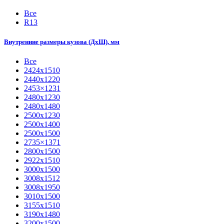
Все
R13
Внутренние размеры кузова (ДхШ), мм
Все
2424х1510
2440х1220
2453×1231
2480х1230
2480х1480
2500х1230
2500х1400
2500х1500
2735×1371
2800х1500
2922х1510
3000х1500
3008х1512
3008х1950
3010х1500
3155х1510
3190х1480
3200х1500