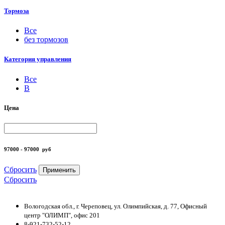
Тормоза
Все
без тормозов
Категория управления
Все
B
Цена
97000 - 97000
руб
Сбросить
Применить
Сбросить
Вологодская обл., г. Череповец, ул. Олимпийская, д. 77, Офисный
центр "ОЛИМП", офис 201
8-921-732-52-12