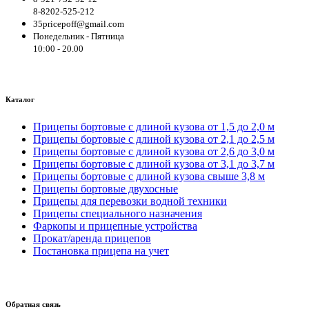
8-8202-525-212
35pricepoff@gmail.com
Понедельник - Пятница
10:00 - 20.00
Каталог
Прицепы бортовые с длиной кузова от 1,5 до 2,0 м
Прицепы бортовые с длиной кузова от 2,1 до 2,5 м
Прицепы бортовые с длиной кузова от 2,6 до 3,0 м
Прицепы бортовые с длиной кузова от 3,1 до 3,7 м
Прицепы бортовые с длиной кузова свыше 3,8 м
Прицепы бортовые двухосные
Прицепы для перевозки водной техники
Прицепы специального назначения
Фаркопы и прицепные устройства
Прокат/аренда прицепов
Постановка прицепа на учет
Обратная связь