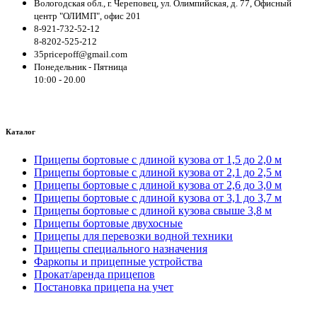
Вологодская обл., г. Череповец, ул. Олимпийская, д. 77, Офисный
центр "ОЛИМП", офис 201
8-921-732-52-12
8-8202-525-212
35pricepoff@gmail.com
Понедельник - Пятница
10:00 - 20.00
Каталог
Прицепы бортовые с длиной кузова от 1,5 до 2,0 м
Прицепы бортовые с длиной кузова от 2,1 до 2,5 м
Прицепы бортовые с длиной кузова от 2,6 до 3,0 м
Прицепы бортовые с длиной кузова от 3,1 до 3,7 м
Прицепы бортовые с длиной кузова свыше 3,8 м
Прицепы бортовые двухосные
Прицепы для перевозки водной техники
Прицепы специального назначения
Фаркопы и прицепные устройства
Прокат/аренда прицепов
Постановка прицепа на учет