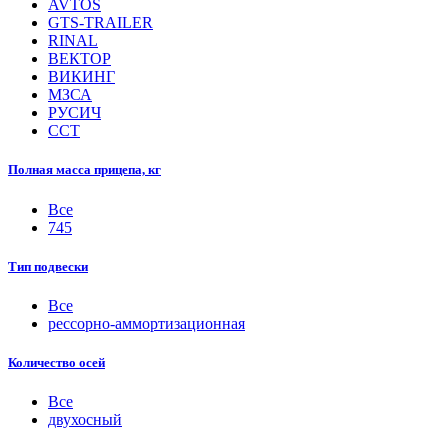
AVTOS
GTS-TRAILER
RINAL
ВЕКТОР
ВИКИНГ
МЗСА
РУСИЧ
ССТ
Полная масса прицепа, кг
Все
745
Тип подвески
Все
рессорно-аммортизационная
Количество осей
Все
двухосный