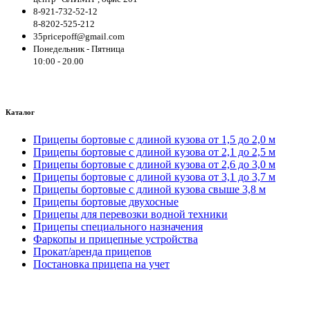
8-921-732-52-12
8-8202-525-212
35pricepoff@gmail.com
Понедельник - Пятница
10:00 - 20.00
Каталог
Прицепы бортовые с длиной кузова от 1,5 до 2,0 м
Прицепы бортовые с длиной кузова от 2,1 до 2,5 м
Прицепы бортовые с длиной кузова от 2,6 до 3,0 м
Прицепы бортовые с длиной кузова от 3,1 до 3,7 м
Прицепы бортовые с длиной кузова свыше 3,8 м
Прицепы бортовые двухосные
Прицепы для перевозки водной техники
Прицепы специального назначения
Фаркопы и прицепные устройства
Прокат/аренда прицепов
Постановка прицепа на учет