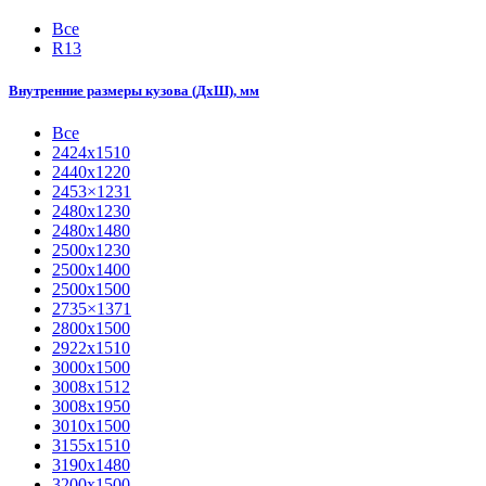
Все
R13
Внутренние размеры кузова (ДхШ), мм
Все
2424х1510
2440х1220
2453×1231
2480х1230
2480х1480
2500х1230
2500х1400
2500х1500
2735×1371
2800х1500
2922х1510
3000х1500
3008х1512
3008х1950
3010х1500
3155х1510
3190х1480
3200х1500