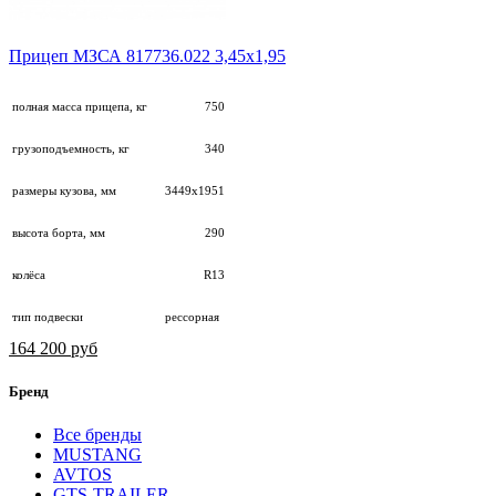
Прицеп МЗСА 817736.022 3,45х1,95
полная масса прицепа, кг
750
грузоподъемность, кг
340
размеры кузова, мм
3449х1951
высота борта, мм
290
колёса
R13
тип подвески
рессорная
164 200 руб
Бренд
Все бренды
MUSTANG
AVTOS
GTS-TRAILER