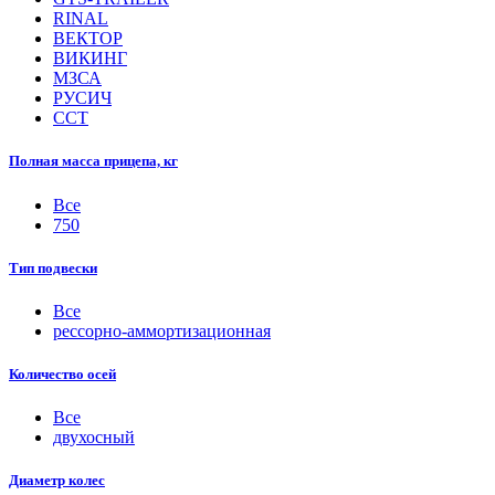
RINAL
ВЕКТОР
ВИКИНГ
МЗСА
РУСИЧ
ССТ
Полная масса прицепа, кг
Все
750
Тип подвески
Все
рессорно-аммортизационная
Количество осей
Все
двухосный
Диаметр колес