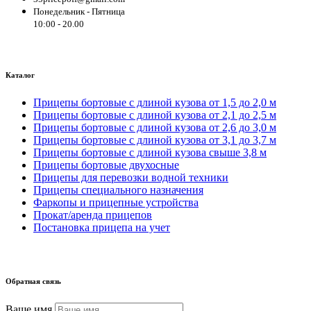
Понедельник - Пятница
10:00 - 20.00
Каталог
Прицепы бортовые с длиной кузова от 1,5 до 2,0 м
Прицепы бортовые с длиной кузова от 2,1 до 2,5 м
Прицепы бортовые с длиной кузова от 2,6 до 3,0 м
Прицепы бортовые с длиной кузова от 3,1 до 3,7 м
Прицепы бортовые с длиной кузова свыше 3,8 м
Прицепы бортовые двухосные
Прицепы для перевозки водной техники
Прицепы специального назначения
Фаркопы и прицепные устройства
Прокат/аренда прицепов
Постановка прицепа на учет
Обратная связь
Ваше имя