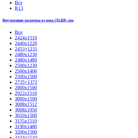
Все
R13
Внутренние размеры кузова (ДхШ), мм
Все
2424х1510
2440х1220
2453×1231
2480х1230
2480х1480
2500х1230
2500х1400
2500х1500
2735×1371
2800х1500
2922х1510
3000х1500
3008х1512
3008х1950
3010х1500
3155х1510
3190х1480
3200х1500
3424х1510