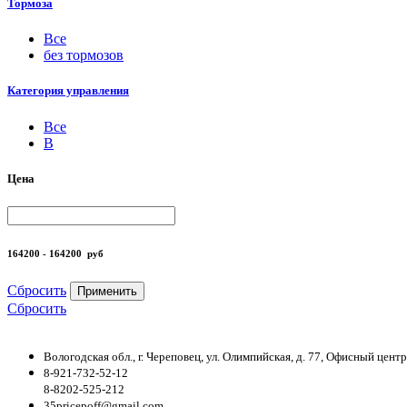
Тормоза
Все
без тормозов
Категория управления
Все
B
Цена
164200 - 164200
руб
Сбросить
Применить
Сбросить
Вологодская обл., г. Череповец, ул. Олимпийская, д. 77, Офисный цен
8-921-732-52-12
8-8202-525-212
35pricepoff@gmail.com