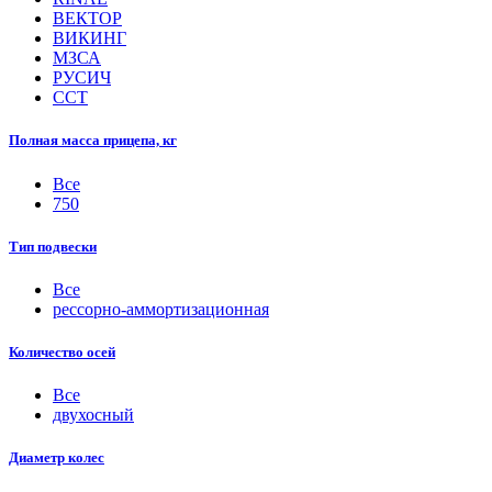
ВЕКТОР
ВИКИНГ
МЗСА
РУСИЧ
ССТ
Полная масса прицепа, кг
Все
750
Тип подвески
Все
рессорно-аммортизационная
Количество осей
Все
двухосный
Диаметр колес