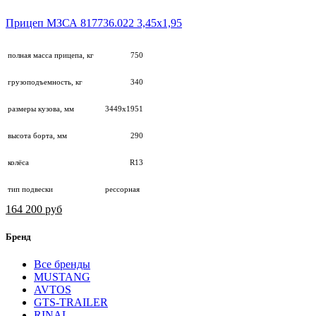
Прицеп МЗСА 817736.022 3,45х1,95
полная масса прицепа, кг
750
грузоподъемность, кг
340
размеры кузова, мм
3449х1951
высота борта, мм
290
колёса
R13
тип подвески
рессорная
164 200 руб
Бренд
Все бренды
MUSTANG
AVTOS
GTS-TRAILER
RINAL