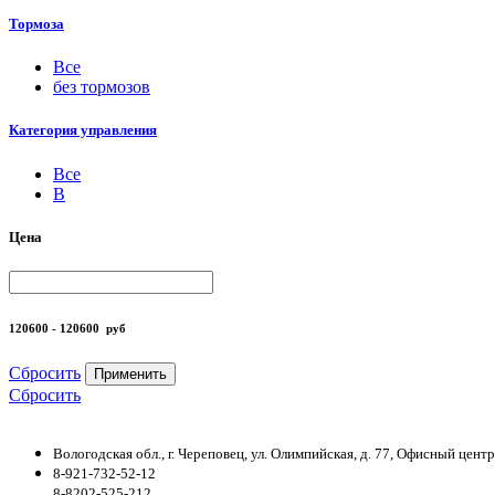
Тормоза
Все
без тормозов
Категория управления
Все
B
Цена
120600 - 120600
руб
Сбросить
Применить
Сбросить
Вологодская обл., г. Череповец, ул. Олимпийская, д. 77, Офисный цен
8-921-732-52-12
8-8202-525-212