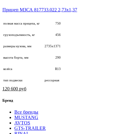
Прицеп МЗСА 817733.022 2,73х1,37
полная масса прицепа, кг
750
грузоподъемность, кг
456
размеры кузова, мм
2735х1371
высота борта, мм
290
колёса
R13
тип подвески
рессорная
120 600 руб
Бренд
Все бренды
MUSTANG
AVTOS
GTS-TRAILER
RINAL