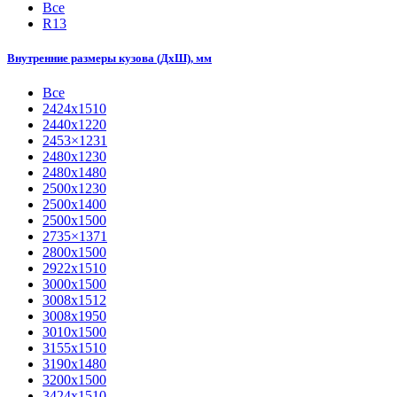
Все
R13
Внутренние размеры кузова (ДхШ), мм
Все
2424х1510
2440х1220
2453×1231
2480х1230
2480х1480
2500х1230
2500х1400
2500х1500
2735×1371
2800х1500
2922х1510
3000х1500
3008х1512
3008х1950
3010х1500
3155х1510
3190х1480
3200х1500
3424х1510