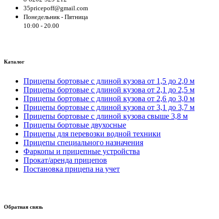
35pricepoff@gmail.com
Понедельник - Пятница
10:00 - 20.00
Каталог
Прицепы бортовые с длиной кузова от 1,5 до 2,0 м
Прицепы бортовые с длиной кузова от 2,1 до 2,5 м
Прицепы бортовые с длиной кузова от 2,6 до 3,0 м
Прицепы бортовые с длиной кузова от 3,1 до 3,7 м
Прицепы бортовые с длиной кузова свыше 3,8 м
Прицепы бортовые двухосные
Прицепы для перевозки водной техники
Прицепы специального назначения
Фаркопы и прицепные устройства
Прокат/аренда прицепов
Постановка прицепа на учет
Обратная связь