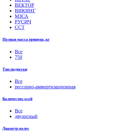
ВЕКТОР
ВИКИНГ
МЗСА
РУСИЧ
ССТ
Полная масса прицепа, кг
Все
750
Тип подвески
Все
рессорно-аммортизационная
Количество осей
Все
двухосный
Диаметр колес